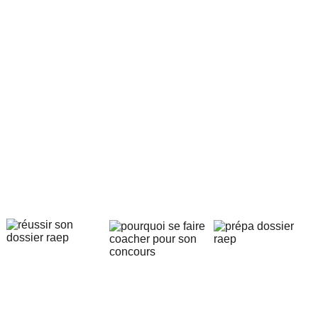
Voici trois raisons de 
vous faire coacher 
pour votre RAEP, 
votre concours et 
votre carrière dans la 
Fonction publique :