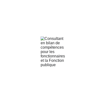
proposons également des solutions pour gérer
le stress des fonctionnaires, le coaching post-
burnout, et des conseils sur la mobilité interne
dans l’administration, avec une expertise
reconnue en évolution professionnelle.