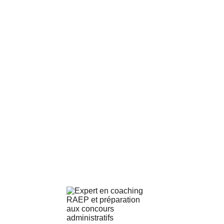
7. Litiges et juridiction
compétente :
En cas de litige, nous privilégions une résolution
amiable. Si aucun accord n’est trouvé, le différend
sera soumis aux tribunaux compétents selon le lieu
d’immatriculation de l’entreprise.
8. Modifications des CGV :
Ces CGV peuvent être modifiées à tout moment. Les
conditions applicables sont celles en vigueur au
moment de la réservation ou de l’achat du service.