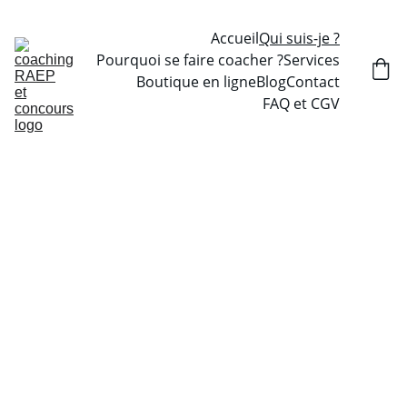
Accueil
Qui suis-je ?
Pourquoi se faire coacher ?
Services
Boutique en ligne
Blog
Contact
FAQ et CGV
Coach Cyril, découvrez mon 
parcours et mon expertise 