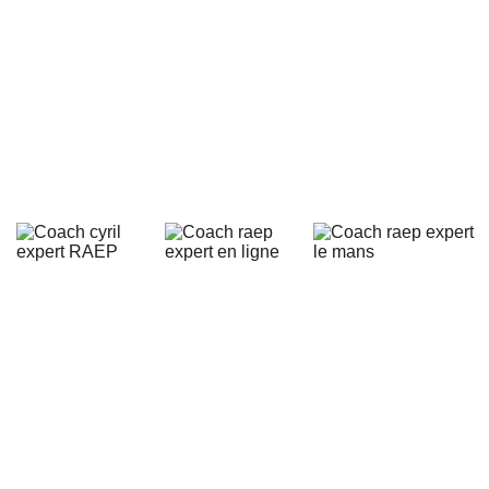
VOTRE COACHING RAEP ET 
PRÉPARATION RAEP DANS LA 
BIENVEILLANCE ET LA BONNE 
HUMEUR !