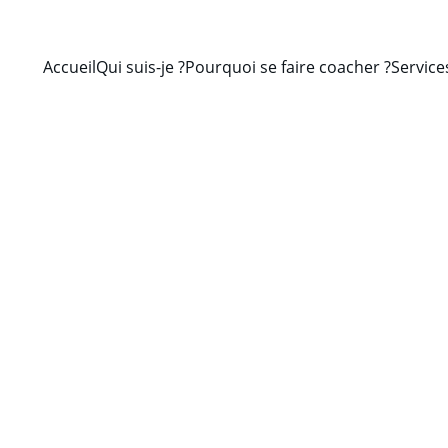
Accueil
Qui suis-je ?
Pourquoi se faire coacher ?
Service
Coach Cyril
12/20/2024
4 min read